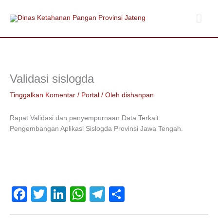
Lewati
Men
ke
konten
Uta
Validasi sislogda
Tinggalkan Komentar
/
Portal
/ Oleh
dishanpan
Rapat Validasi dan penyempurnaan Data Terkait
Pengembangan Aplikasi Sislogda Provinsi Jawa Tengah.
F
T
Li
W
T
S
a
wi
n
h
el
h