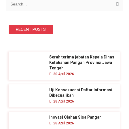
C
a
r
i
RECENT POSTS
u
n
t
Serah terima jabatan Kepala Dinas
u
Ketahanan Pangan Provinsi Jawa
k
Tengah
30 April 2026
:
Uji Konsekuensi Daftar Informasi
Dikecualikan
28 April 2026
Inovasi Olahan Sisa Pangan
28 April 2026