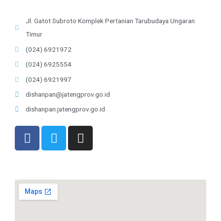
Jl. Gatot Subroto Komplek Pertanian Tarubudaya Ungaran
Timur
(024) 6921972
(024) 6925554
(024) 6921997
dishanpan@jatengprov.go.id
dishanpan.jatengprov.go.id
F
T
I
a
w
n
c
i
s
e
t
t
b
t
a
o
e
g
o
r
r
k
a