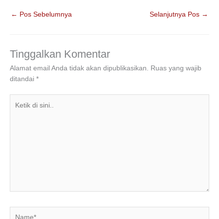
c
tt
k
at
e
ar
←
Pos Sebelumnya
Selanjutnya Pos
→
e
er
e
s
gr
e
b
dI
A
a
o
n
p
m
Tinggalkan Komentar
o
p
Alamat email Anda tidak akan dipublikasikan.
Ruas yang wajib
ditandai
*
k
Ketik
di
sini..
Name*