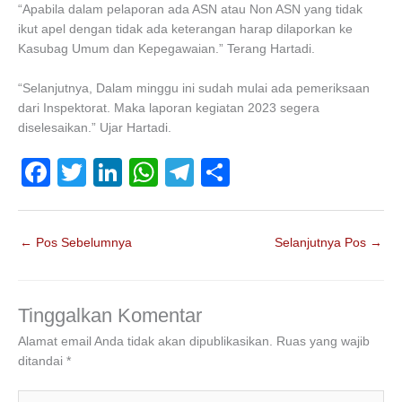
“Apabila dalam pelaporan ada ASN atau Non ASN yang tidak
ikut apel dengan tidak ada keterangan harap dilaporkan ke
Kasubag Umum dan Kepegawaian.” Terang Hartadi.
“Selanjutnya, Dalam minggu ini sudah mulai ada pemeriksaan
dari Inspektorat. Maka laporan kegiatan 2023 segera
diselesaikan.” Ujar Hartadi.
F
T
Li
W
T
S
a
wi
n
h
el
h
c
tt
k
at
e
ar
←
Pos Sebelumnya
Selanjutnya Pos
→
e
er
e
s
gr
e
b
dI
A
a
o
n
p
m
Tinggalkan Komentar
o
p
Alamat email Anda tidak akan dipublikasikan.
Ruas yang wajib
ditandai
*
k
Ketik