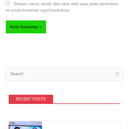
Simpan nama, email, dan situs web saya pada peramban
ini untuk komentar saya berikutnya.
C
a
r
i
RECENT POSTS
u
n
t