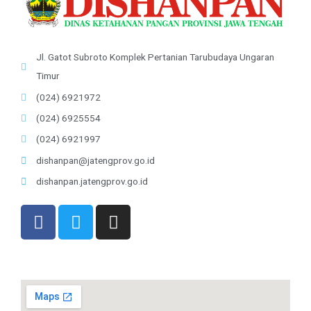
Jl. Gatot Subroto Komplek Pertanian Tarubudaya Ungaran
Timur
(024) 6921972
(024) 6925554
(024) 6921997
dishanpan@jatengprov.go.id
dishanpan.jatengprov.go.id
F
T
I
a
w
n
c
i
s
e
t
t
b
t
a
o
e
g