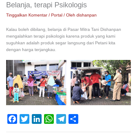
Belanja, terapi Psikologis
Tinggalkan Komentar
/
Portal
/ Oleh
dishanpan
Kalau boleh dibilang, belanja di Pasar Mitra Tani Dishanpan
mengalahkan terapi psikologis karena produk yang kami
suguhkan adalah produk segar langsung dari Petani kita
dengan harga terjangkau.
F
T
Li
W
T
S
a
wi
n
h
el
h