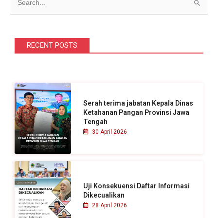
C
a
r
i
RECENT POSTS
u
n
t
u
Serah terima jabatan Kepala Dinas
k
Ketahanan Pangan Provinsi Jawa
Tengah
:
30 April 2026
Uji Konsekuensi Daftar Informasi
Dikecualikan
28 April 2026