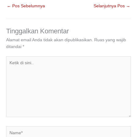
c
tt
k
at
e
ar
←
Pos Sebelumnya
Selanjutnya Pos
→
e
er
e
s
gr
e
b
dI
A
a
o
n
p
m
Tinggalkan Komentar
o
p
Alamat email Anda tidak akan dipublikasikan.
Ruas yang wajib
ditandai
*
k
Ketik
di
sini..
Name*