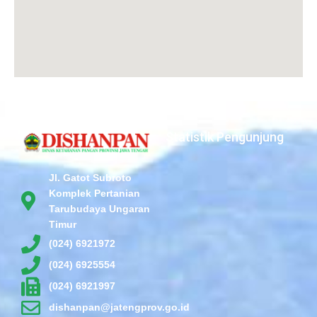
Statistik Pengunjung
Jl. Gatot Subroto
Komplek Pertanian
Tarubudaya Ungaran
Timur
(024) 6921972
(024) 6925554
(024) 6921997
dishanpan@jatengprov.go.id