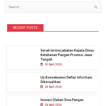
C
a
r
i
RECENT POSTS
u
n
t
Serah terima jabatan Kepala Dinas
u
Ketahanan Pangan Provinsi Jawa
k
Tengah
30 April 2026
:
Uji Konsekuensi Daftar Informasi
Dikecualikan
28 April 2026
Inovasi Olahan Sisa Pangan
28 April 2026