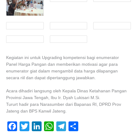
Kegiatan ini untuk Upgrading kompetensi bagi enumerator
Panel Harga Pangan dan memberikan motivasi agar para
enumerator giat dalam mengambil data harga dilapangan
secara riil dan dapat dipertanggung jawabkan.
Acara dihadiri langsung oleh Kepala Dinas Ketahanan Pangan
Provinsi Jawa Tengah, Ibu Ir. Dyah Lukisari M.Si.
Tururt hadir para Narasumber dari Bapanas RI, DPRD Prov
Jateng dan BPS Kanwil Jateng.
F
T
Li
W
T
S
a
wi
n
h
el
h