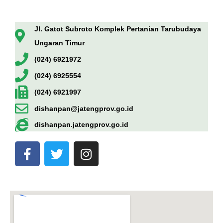
Jl. Gatot Subroto Komplek Pertanian Tarubudaya
Ungaran Timur
(024) 6921972
(024) 6925554
(024) 6921997
dishanpan@jatengprov.go.id
dishanpan.jatengprov.go.id
F
T
I
a
w
n
c
i
s
e
t
t
b
t
a
o
e
g
o
r
r