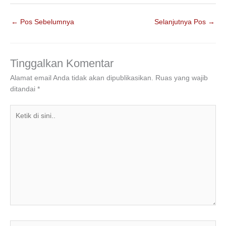
c
tt
k
at
e
ar
←
Pos Sebelumnya
Selanjutnya Pos
→
e
er
e
s
gr
e
b
dI
A
a
o
n
p
m
Tinggalkan Komentar
o
p
Alamat email Anda tidak akan dipublikasikan.
Ruas yang wajib
ditandai
*
k
Ketik
di
sini..
Name*