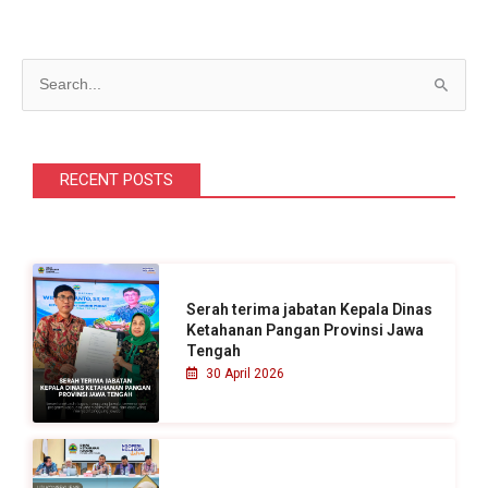
C
a
r
i
RECENT POSTS
u
n
t
u
Serah terima jabatan Kepala Dinas
k
Ketahanan Pangan Provinsi Jawa
Tengah
:
30 April 2026