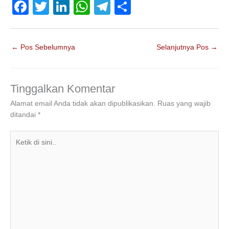
F
T
Li
W
T
S
a
wi
n
h
el
h
c
tt
k
at
e
ar
←
Pos Sebelumnya
Selanjutnya Pos
→
e
er
e
s
gr
e
b
dI
A
a
o
n
p
m
Tinggalkan Komentar
o
p
Alamat email Anda tidak akan dipublikasikan.
Ruas yang wajib
ditandai
*
k
Ketik
di
sini..