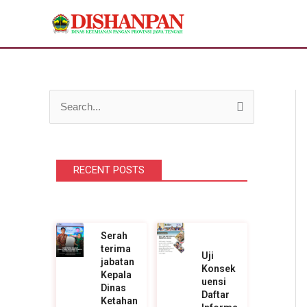
Lewati
ke
konten
C
a
r
RECENT POSTS
i
u
n
t
Serah
terima
u
Uji
jabatan
Konsek
k
Kepala
uensi
Dinas
Daftar
:
Ketahan