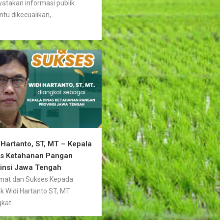
atakan informasi publik
ntu dikecualikan,...
 Hartanto, ST, MT – Kepala
as Ketahanan Pangan
insi Jawa Tengah
mat dan Sukses Kepada
k Widi Hartanto ST, MT
kat...