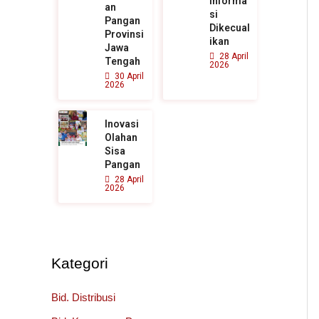
Informa
an
si
Pangan
Dikecual
Provinsi
ikan
Jawa
28 April
Tengah
2026
30 April
2026
Inovasi
Olahan
Sisa
Pangan
28 April
2026
Kategori
Bid. Distribusi