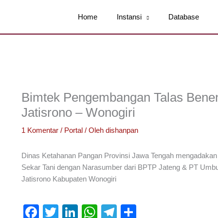
Home
Instansi
Database
Bimtek Pengembangan Talas Benen
Jatisrono – Wonogiri
1 Komentar
/
Portal
/ Oleh
dishanpan
Dinas Ketahanan Pangan Provinsi Jawa Tengah mengadakan
Sekar Tani dengan Narasumber dari BPTP Jateng & PT Umbu
Jatisrono Kabupaten Wonogiri
F
T
Li
W
T
S