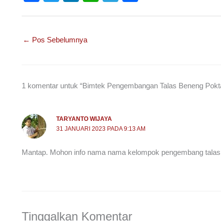
a
wi
n
h
el
h
c
tt
k
at
e
ar
e
er
e
s
gr
e
←
Pos Sebelumnya
b
dI
A
a
o
n
p
m
o
p
1 komentar untuk “Bimtek Pengembangan Talas Beneng Poktan
k
TARYANTO WIJAYA
31 JANUARI 2023 PADA 9:13 AM
Mantap. Mohon info nama nama kelompok pengembang talas b
Tinggalkan Komentar