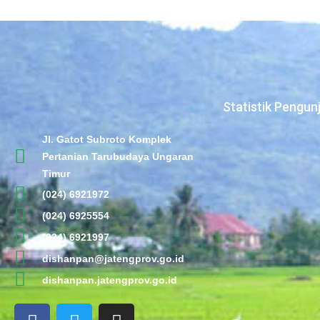
Statistik Pengun
Jl. Gatot Subroto Komplek
Pertanian Tarubudaya Ungaran
Timur
(024) 6921972
(024) 6925554
(024) 6921997
dishanpan@jatengprov.go.id
dishanpan.jatengprov.go.id
F
T
I