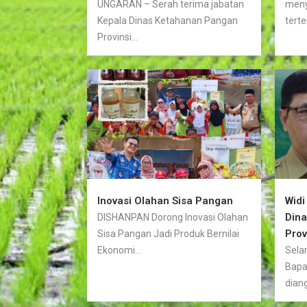
UNGARAN – Serah terima jabatan
meny
Kepala Dinas Ketahanan Pangan
terte
Provinsi...
Inovasi Olahan Sisa Pangan
Widi
Din
DISHANPAN Dorong Inovasi Olahan
Prov
Sisa Pangan Jadi Produk Bernilai
Ekonomi...
Sela
Bapa
diang