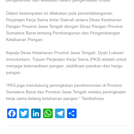
pengetahuan dan wawasan dalam pengendalian inflasi.
Dalam kesempatan ini dilakukan pula penandatanganan
Perjanjian Kerja Sama Antar Daerah antara Dinas Ketahanan
Pangan Provinsi Jawa Tengah dengan Dinas Pangan Provinsi
Sumatera Barat tentang Pembangunan dan Pengembangan
Ketahanan Pangan.
Kepala Dinas Ketahanan Provinsi Jawa Tengah, Dyah Lukisari
menuturkam, Tujuan Perjanjian Kerja Sama (PKS) adalah untuk
menjaga ketersediaan pangan, stabilisasi pasokan dan harga
pangan.
“PKS juga mendukung peningkatan perekonomian di Provinsi
Sumatera Barat dan Provinsi Jawa Tengah melalui peningkatan
kerja sama bidang ketahanan pangan.” Tambahnya.
F
T
Li
W
T
S
a
wi
n
h
el
h
c
tt
k
at
e
ar