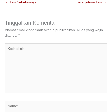
←
Pos Sebelumnya
Selanjutnya Pos
→
e
er
e
s
gr
e
b
dI
A
a
o
n
p
m
Tinggalkan Komentar
o
p
Alamat email Anda tidak akan dipublikasikan.
Ruas yang wajib
ditandai
*
k
Ketik
di
sini..
Name*