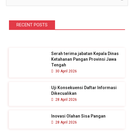
C
a
r
i
RECENT POSTS
u
n
t
Serah terima jabatan Kepala Dinas
u
Ketahanan Pangan Provinsi Jawa
k
Tengah
30 April 2026
:
Uji Konsekuensi Daftar Informasi
Dikecualikan
28 April 2026
Inovasi Olahan Sisa Pangan
28 April 2026