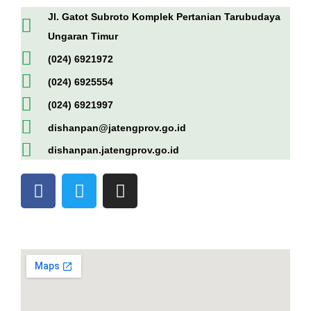
Jl. Gatot Subroto Komplek Pertanian Tarubudaya
Ungaran Timur
(024) 6921972
(024) 6925554
(024) 6921997
dishanpan@jatengprov.go.id
dishanpan.jatengprov.go.id
F
T
I
a
w
n
c
i
s
e
t
t
b
t
a
o
e
g
o
r
r
k
a