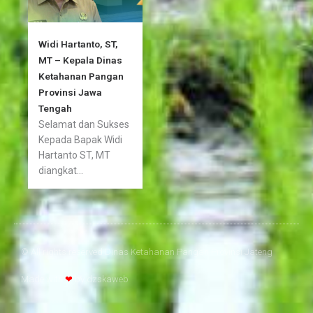
Widi Hartanto, ST,
MT – Kepala Dinas
Ketahanan Pangan
Provinsi Jawa
Tengah
Selamat dan Sukses
Kepada Bapak Widi
Hartanto ST, MT
diangkat...
© All rights reserved Dinas Ketahanan Pangan Provinsi Jateng
Made with
❤
by
dzskaweb