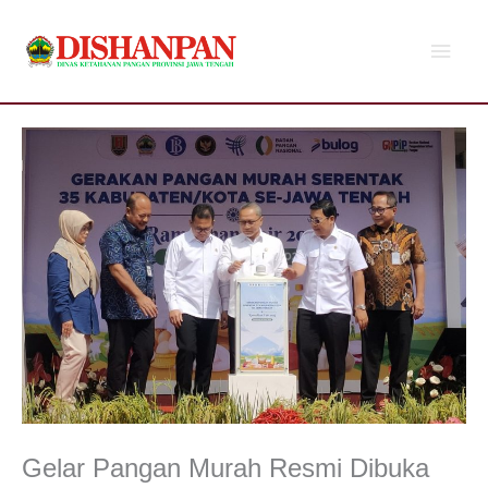
Lewati
Men
ke
konten
Utam
Gelar Pangan Murah Resmi Dibuka