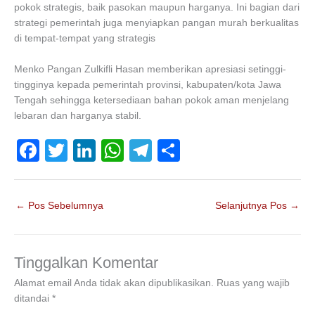
pokok strategis, baik pasokan maupun harganya. Ini bagian dari
strategi pemerintah juga menyiapkan pangan murah berkualitas
di tempat-tempat yang strategis
Menko Pangan Zulkifli Hasan memberikan apresiasi setinggi-
tingginya kepada pemerintah provinsi, kabupaten/kota Jawa
Tengah sehingga ketersediaan bahan pokok aman menjelang
lebaran dan harganya stabil.
F
T
Li
W
T
S
a
wi
n
h
el
h
c
tt
k
at
e
ar
←
Pos Sebelumnya
Selanjutnya Pos
→
e
er
e
s
gr
e
b
dI
A
a
o
n
p
m
Tinggalkan Komentar
o
p
Alamat email Anda tidak akan dipublikasikan.
Ruas yang wajib
ditandai
*
k