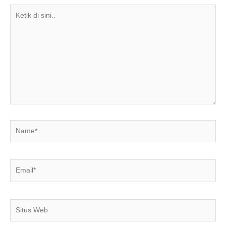
Ketik
di
sini..
Name*
Email*
Situs
Web