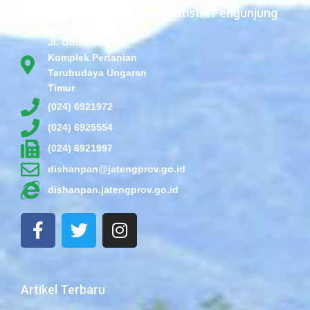
Statistik Pengunjung
Jl. Gatot Subroto
Komplek Pertanian
Tarubudaya Ungaran
Timur
(024) 6921972
(024) 6925554
(024) 6921997
dishanpan@jatengprov.go.id
dishanpan.jatengprov.go.id
F
T
I
a
w
n
c
i
s
e
t
t
b
t
a
Artikel Terbaru
o
e
g