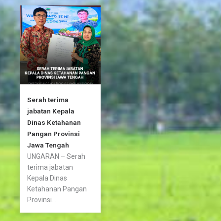
o
r
r
k
a
-
m
f
Serah terima
jabatan Kepala
Dinas Ketahanan
Pangan Provinsi
Jawa Tengah
UNGARAN – Serah
terima jabatan
Kepala Dinas
Ketahanan Pangan
Provinsi...