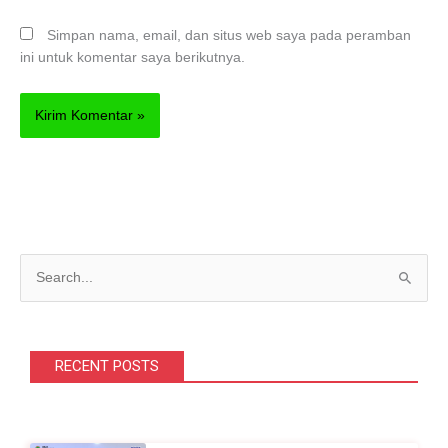
Simpan nama, email, dan situs web saya pada peramban
ini untuk komentar saya berikutnya.
C
a
r
i
RECENT POSTS
u
n
t