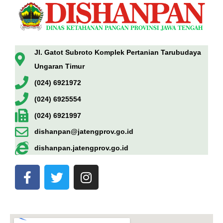
Jl. Gatot Subroto Komplek Pertanian Tarubudaya
Ungaran Timur
(024) 6921972
(024) 6925554
(024) 6921997
dishanpan@jatengprov.go.id
dishanpan.jatengprov.go.id
F
T
I
a
w
n
c
i
s
e
t
t
b
t
a