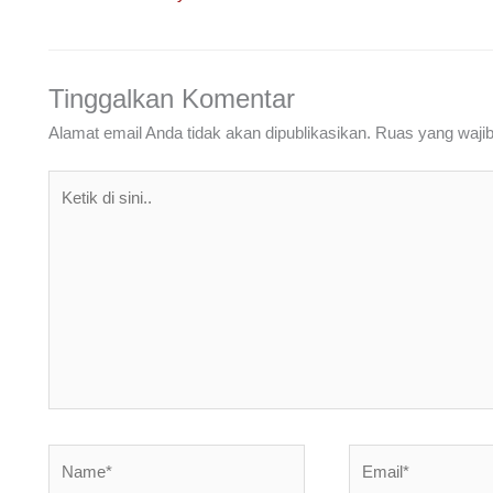
b
dI
A
a
o
n
p
m
o
p
Tinggalkan Komentar
k
Alamat email Anda tidak akan dipublikasikan.
Ruas yang wajib
Ketik
di
sini..
Name*
Email*