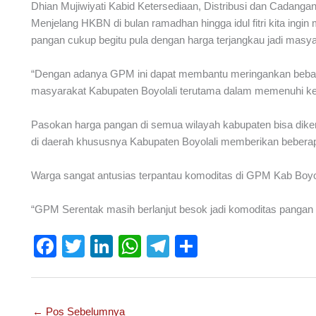
Dhian Mujiwiyati Kabid Ketersediaan, Distribusi dan Cadan
Menjelang HKBN di bulan ramadhan hingga idul fitri kita in
pangan cukup begitu pula dengan harga terjangkau jadi masyar
“Dengan adanya GPM ini dapat membantu meringankan beban
masyarakat Kabupaten Boyolali terutama dalam memenuhi k
Pasokan harga pangan di semua wilayah kabupaten bisa dikenda
di daerah khususnya Kabupaten Boyolali memberikan beberapa 
Warga sangat antusias terpantau komoditas di GPM Kab Boyol
“GPM Serentak masih berlanjut besok jadi komoditas pangan k
F
T
Li
W
T
S
a
wi
n
h
el
h
c
tt
k
at
e
ar
e
er
e
s
gr
e
←
Pos Sebelumnya