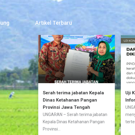
jung
Artikel Terbaru
Serah terima jabatan Kepala
Uji 
Dinas Ketahanan Pangan
Info
Provinsi Jawa Tengah
UNGA
UNGARAN – Serah terima jabatan
meny
Kepala Dinas Ketahanan Pangan
terte
Provinsi...