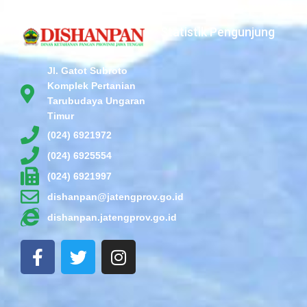
Statistik Pengunjung
Jl. Gatot Subroto
Komplek Pertanian
Tarubudaya Ungaran
Timur
(024) 6921972
(024) 6925554
(024) 6921997
dishanpan@jatengprov.go.id
dishanpan.jatengprov.go.id
F
T
I
a
w
n
c
i
s
e
t
t