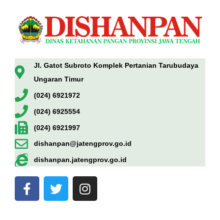
Jl. Gatot Subroto Komplek Pertanian Tarubudaya
Ungaran Timur
(024) 6921972
(024) 6925554
(024) 6921997
dishanpan@jatengprov.go.id
dishanpan.jatengprov.go.id
F
T
I
a
w
n
c
i
s
e
t
t