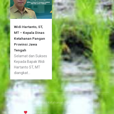
Widi Hartanto, ST,
MT – Kepala Dinas
Ketahanan Pangan
Provinsi Jawa
Tengah
Selamat dan Sukses
Kepada Bapak Widi
Hartanto ST, MT
diangkat...
© All rights reserved Dinas Ketahanan Pangan Provinsi Jateng
Made with
by
dzskaweb