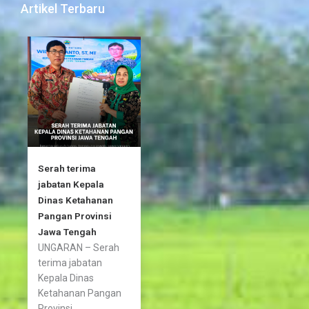
b
t
a
Artikel Terbaru
o
e
g
o
r
r
k
a
-
m
f
Serah terima
jabatan Kepala
Dinas Ketahanan
Pangan Provinsi
Jawa Tengah
UNGARAN – Serah
terima jabatan
Kepala Dinas
Ketahanan Pangan
Provinsi...