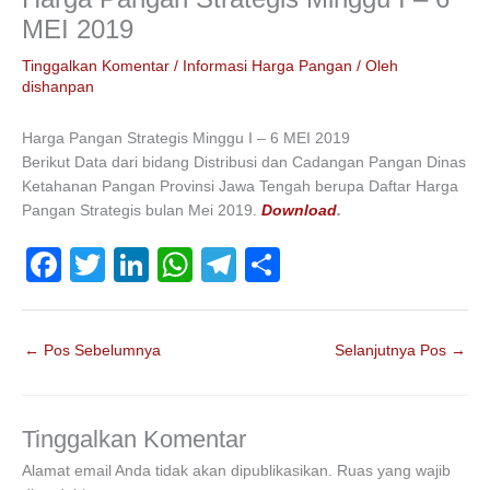
MEI 2019
Tinggalkan Komentar
/
Informasi Harga Pangan
/ Oleh
dishanpan
Harga Pangan Strategis Minggu I – 6 MEI 2019
Berikut Data dari bidang Distribusi dan Cadangan Pangan Dinas
Ketahanan Pangan Provinsi Jawa Tengah berupa Daftar Harga
Pangan Strategis bulan Mei 2019.
Download
.
F
T
Li
W
T
S
a
wi
n
h
el
h
c
tt
k
at
e
ar
←
Pos Sebelumnya
Selanjutnya Pos
→
e
er
e
s
gr
e
b
dI
A
a
o
n
p
m
Tinggalkan Komentar
o
p
Alamat email Anda tidak akan dipublikasikan.
Ruas yang wajib