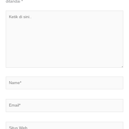
ditandai
*
k
Ketik
di
sini..
Name*
Email*
Situs