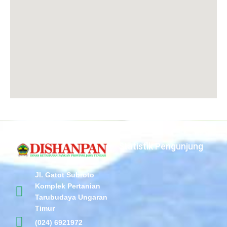
Statistik Pengunjung
Jl. Gatot Subroto
Komplek Pertanian
Tarubudaya Ungaran
Timur
(024) 6921972