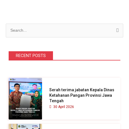
C
a
r
i
RECENT POSTS
u
n
t
u
Serah terima jabatan Kepala Dinas
k
Ketahanan Pangan Provinsi Jawa
Tengah
:
30 April 2026