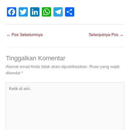
F
T
Li
W
T
S
a
wi
n
h
el
h
c
tt
k
at
e
ar
←
Pos Sebelumnya
Selanjutnya Pos
→
e
er
e
s
gr
e
b
dI
A
a
o
n
p
m
Tinggalkan Komentar
o
p
Alamat email Anda tidak akan dipublikasikan.
Ruas yang wajib
ditandai
*
k
Ketik
di
sini..