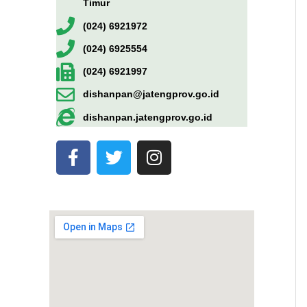
Timur
(024) 6921972
(024) 6925554
(024) 6921997
dishanpan@jatengprov.go.id
dishanpan.jatengprov.go.id
F
T
I
a
w
n
c
i
s
e
t
t
b
t
a
o
e
g
o
r
r
k
a
-
m
f