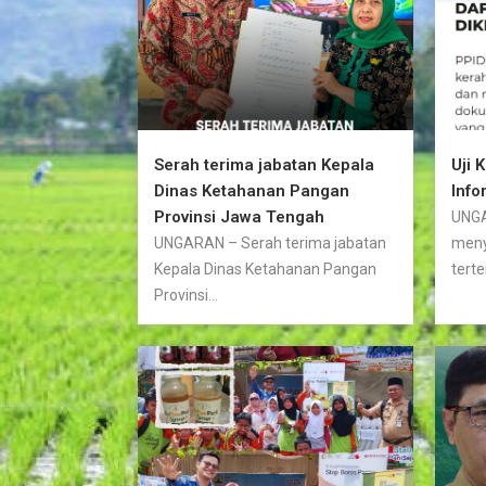
Serah terima jabatan Kepala
Uji 
Dinas Ketahanan Pangan
Info
Provinsi Jawa Tengah
UNGA
UNGARAN – Serah terima jabatan
meny
Kepala Dinas Ketahanan Pangan
terte
Provinsi...