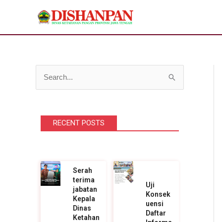
Lewati
ke
konten
C
a
r
RECENT POSTS
i
u
n
t
Serah
terima
u
Uji
jabatan
Konsek
k
Kepala
uensi
Dinas
Daftar
:
Ketahan