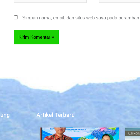
Simpan nama, email, dan situs web saya pada peramban i
jung
Artikel Terbaru