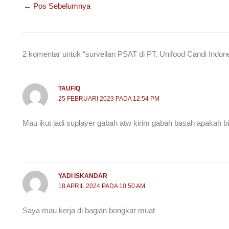
e
er
e
s
gr
e
←
Pos Sebelumnya
b
dI
A
a
o
n
p
m
o
p
2 komentar untuk “surveilan PSAT di PT. Unifood Candi Indon
k
TAUFIQ
25 FEBRUARI 2023 PADA 12:54 PM
Mau ikut jadi suplayer gabah atw kirim gabah basah apakah b
YADI ISKANDAR
18 APRIL 2024 PADA 10:50 AM
Saya mau kerja di bagian bongkar muat