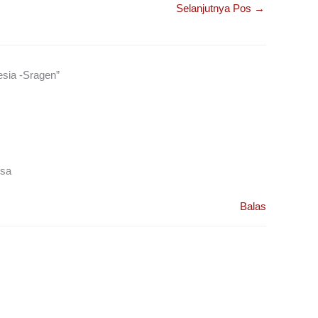
Selanjutnya Pos
→
esia -Sragen”
isa
Balas