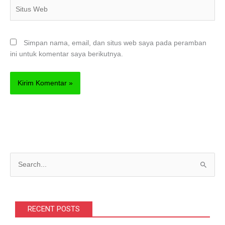
Situs
Web
Simpan nama, email, dan situs web saya pada peramban
ini untuk komentar saya berikutnya.
C
a
r
i
RECENT POSTS
u