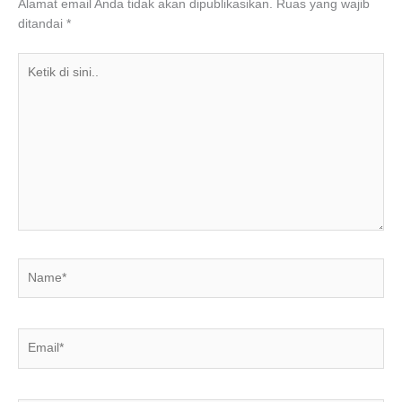
o
p
Alamat email Anda tidak akan dipublikasikan.
Ruas yang wajib
ditandai
*
k
Ketik
di
sini..
Name*
Email*