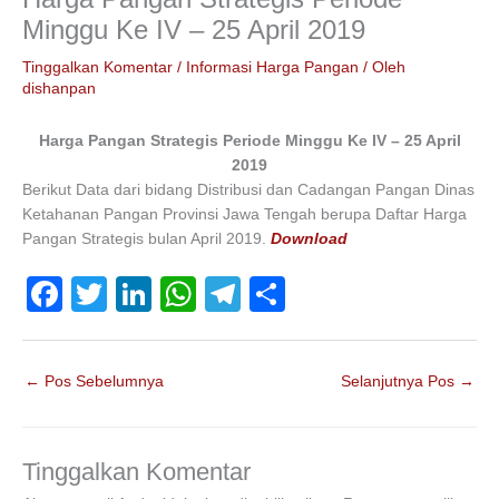
Minggu Ke IV – 25 April 2019
Tinggalkan Komentar
/
Informasi Harga Pangan
/ Oleh
dishanpan
Harga Pangan Strategis Periode Minggu Ke IV – 25 April
2019
Berikut Data dari bidang Distribusi dan Cadangan Pangan Dinas
Ketahanan Pangan Provinsi Jawa Tengah berupa Daftar Harga
Pangan Strategis bulan April 2019.
Download
F
T
Li
W
T
S
a
wi
n
h
el
h
c
tt
k
at
e
ar
←
Pos Sebelumnya
Selanjutnya Pos
→
e
er
e
s
gr
e
b
dI
A
a
o
n
p
m
Tinggalkan Komentar