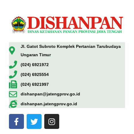
Jl. Gatot Subroto Komplek Pertanian Tarubudaya
Ungaran Timur
(024) 6921972
(024) 6925554
(024) 6921997
dishanpan@jatengprov.go.id
dishanpan.jatengprov.go.id
F
T
I
a
w
n
c
i
s