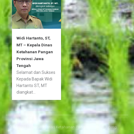
Widi Hartanto, ST,
MT – Kepala Dinas
Ketahanan Pangan
Provinsi Jawa
Tengah
Selamat dan Sukses
Kepada Bapak Widi
Hartanto ST, MT
diangkat...
© All rights reserved Dinas Ketahanan Pangan Provinsi Jateng