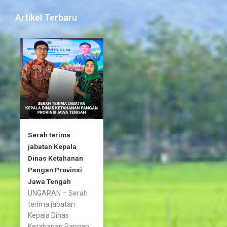
e
t
t
b
t
a
Artikel Terbaru
o
e
g
o
r
r
k
a
-
m
f
Serah terima
jabatan Kepala
Dinas Ketahanan
Pangan Provinsi
Jawa Tengah
UNGARAN – Serah
terima jabatan
Kepala Dinas
Ketahanan Pangan