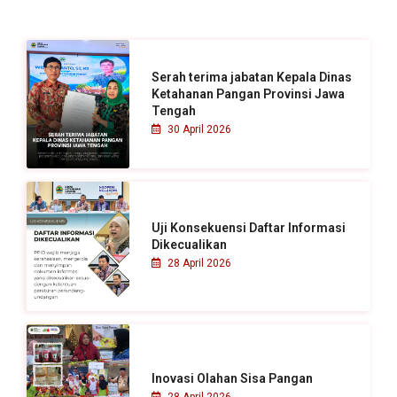
n
t
u
Serah terima jabatan Kepala Dinas
k
Ketahanan Pangan Provinsi Jawa
Tengah
:
30 April 2026
Uji Konsekuensi Daftar Informasi
Dikecualikan
28 April 2026
Inovasi Olahan Sisa Pangan
28 April 2026