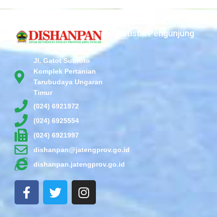
Statistik Pengunjung
Jl. Gatot Subroto
Komplek Pertanian
Tarubudaya Ungaran
Timur
(024) 6921972
(024) 6925554
(024) 6921997
dishanpan@jatengprov.go.id
dishanpan.jatengprov.go.id
F
T
I
a
w
n
c
i
s