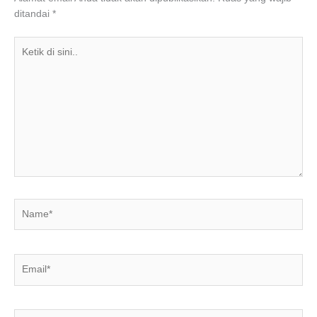
o
p
ditandai
*
k
Ketik
di
sini..
Name*
Email*
Situs