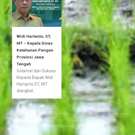
Widi Hartanto, ST,
MT – Kepala Dinas
Ketahanan Pangan
Provinsi Jawa
Tengah
Selamat dan Sukses
Kepada Bapak Widi
Hartanto ST, MT
diangkat...
© All rights reserved Dinas Ketahanan Pangan Provinsi Jateng