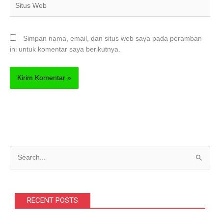
Web
Simpan nama, email, dan situs web saya pada peramban
ini untuk komentar saya berikutnya.
C
a
r
i
RECENT POSTS
u