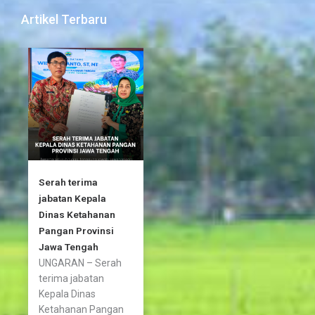
e
t
t
b
t
a
Artikel Terbaru
o
e
g
o
r
r
k
a
-
m
f
Serah terima
jabatan Kepala
Dinas Ketahanan
Pangan Provinsi
Jawa Tengah
UNGARAN – Serah
terima jabatan
Kepala Dinas
Ketahanan Pangan