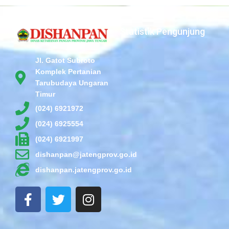
Statistik Pengunjung
Jl. Gatot Subroto
Komplek Pertanian
Tarubudaya Ungaran
Timur
(024) 6921972
(024) 6925554
(024) 6921997
dishanpan@jatengprov.go.id
dishanpan.jatengprov.go.id
F
T
I
a
w
n
c
i
s