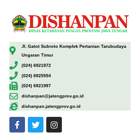
Jl. Gatot Subroto Komplek Pertanian Tarubudaya
Ungaran Timur
(024) 6921972
(024) 6925554
(024) 6921997
dishanpan@jatengprov.go.id
dishanpan.jatengprov.go.id
F
T
I
a
w
n
c
i
s