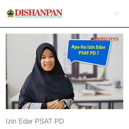
Lewati
Men
ke
konten
Utam
Izin Edar PSAT PD