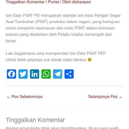
Tinggalkan Komentar
/
Portal
/ Oleh
dishanpan
Izin Edar PSAT PD merupakan standar izin edar Pangan Segar
Asal Tumbuhan (PSAT) produksi dalam negeri, yang bertujuan
untuk menjamin keamanan dan mutu PSAT dalam kemasan
eceran yang diedarkan oleh Pelaku Usaha menengah dan
besar
Lalu bagaimana cara memperoleh Izin Edar PSAT PD?
Untuk lebih jelasnya yuk simak video berikut
F
T
Li
W
T
S
a
wi
n
h
el
h
c
tt
k
at
e
ar
←
Pos Sebelumnya
Selanjutnya Pos
→
e
er
e
s
gr
e
b
dI
A
a
o
n
p
m
Tinggalkan Komentar
Alamat email Anda tidak akan dipublikasikan.
Ruas yang wajib