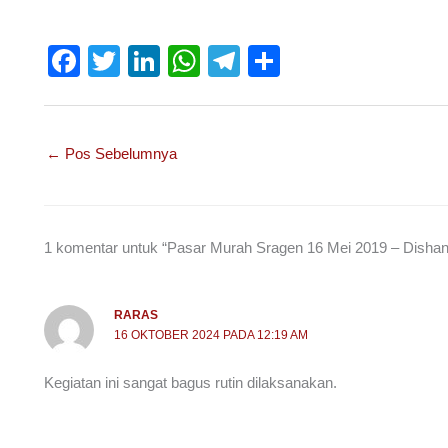
F
T
Li
W
T
S
a
wi
n
h
el
h
c
tt
k
at
e
ar
e
er
e
s
gr
e
←
Pos Sebelumnya
b
dI
A
a
o
n
p
m
o
p
1 komentar untuk “Pasar Murah Sragen 16 Mei 2019 – Dishan
k
RARAS
16 OKTOBER 2024 PADA 12:19 AM
Kegiatan ini sangat bagus rutin dilaksanakan.