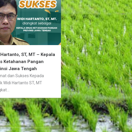
 Hartanto, ST, MT – Kepala
as Ketahanan Pangan
insi Jawa Tengah
mat dan Sukses Kepada
k Widi Hartanto ST, MT
kat...