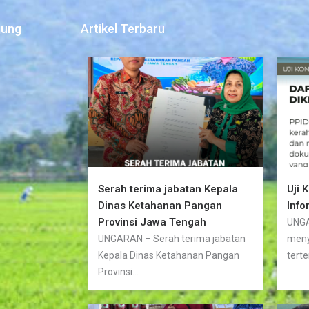
jung
Artikel Terbaru
Serah terima jabatan Kepala
Uji 
Dinas Ketahanan Pangan
Info
Provinsi Jawa Tengah
UNGA
UNGARAN – Serah terima jabatan
meny
Kepala Dinas Ketahanan Pangan
terte
Provinsi...